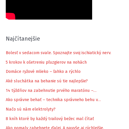
Najčítanejšie
Bolesť v sedacom svale. Spoznajte svoj ischiatický nerv.
5 krokov k ošetreniu pľuzgierov na nohách
Domáce ryžové mlieko – ľahko a rýchlo
Aké sluchátka na behanie sú tie najlepšie?
14 týždňov na zabehnutie prvého maratónu –…
Ako správne behať – technika správneho behu v…
Načo sú nám elektrolyty?
8 kníh ktoré by každý trailový bežec mal čítať
Ako pomaly zabehnete ďalej. A navyše aj rýchlejšie.