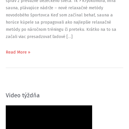
správ z prevažne bežeckého sveta. 1k > Kryokomora, infra
sauna, plávajúce nádrže – nové relaxačné metódy
novodobého športovca Keď som začínal behať, sauna a
horúce kúpele sa propagovali ako najlepšie relaxačné
metódy po náročnom tréningu či preteku. Krátko na to sa
začali viac presadzovať ľadové […]
Piatkový
Read More »
5k
#24
Video týždňa