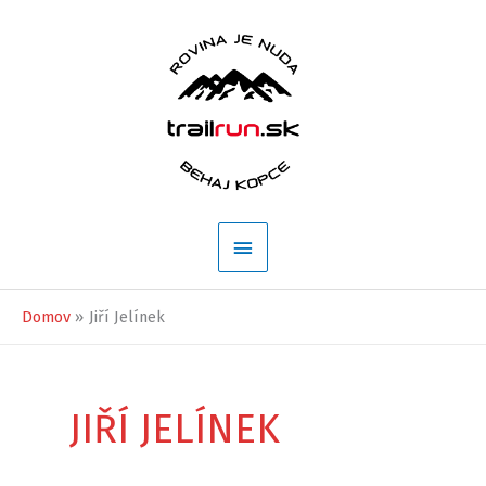
Preskočiť
na
obsah
Hlavné
Menu
Domov
Jiří Jelínek
JIŘÍ JELÍNEK