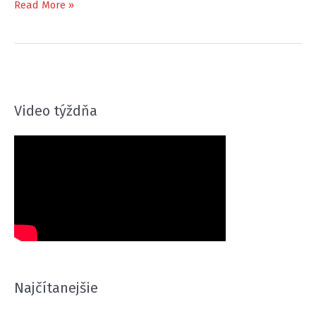
Piatkový
Read More »
5k
#20
Video týždňa
Najčítanejšie