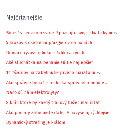
Najčítanejšie
Bolesť v sedacom svale. Spoznajte svoj ischiatický nerv.
5 krokov k ošetreniu pľuzgierov na nohách
Domáce ryžové mlieko – ľahko a rýchlo
Aké sluchátka na behanie sú tie najlepšie?
14 týždňov na zabehnutie prvého maratónu –…
Ako správne behať – technika správneho behu v…
Načo sú nám elektrolyty?
8 kníh ktoré by každý trailový bežec mal čítať
Ako pomaly zabehnete ďalej. A navyše aj rýchlejšie.
Dynamický strečing je kráľom