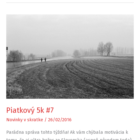
Piatkový 5k #7
Novinky v skratke
/
26/02/2016
Parádna správa tohto týždňa! Ak vám chýbala motivácia k