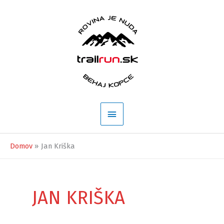
Preskočiť
na
obsah
Hlavné
Menu
Domov
Jan Kriška
JAN KRIŠKA