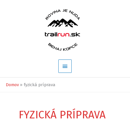
Preskočiť
na
obsah
Hlavné
Menu
Domov
fyzická príprava
FYZICKÁ PRÍPRAVA