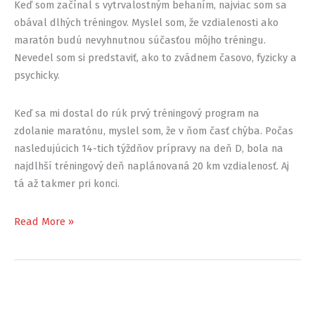
Keď som začínal s vytrvalostným behaním, najviac som sa
obával dlhých tréningov. Myslel som, že vzdialenosti ako
maratón budú nevyhnutnou súčasťou môjho tréningu.
Nevedel som si predstaviť, ako to zvádnem časovo, fyzicky a
psychicky.
Keď sa mi dostal do rúk prvý tréningový program na
zdolanie maratónu, myslel som, že v ňom časť chýba. Počas
nasledujúcich 14-tich týždňov prípravy na deň D, bola na
najdlhší tréningový deň naplánovaná 20 km vzdialenosť. Aj
tá až takmer pri konci.
Budovanie
Read More »
odolnosti
na
zdolanie
dlhých
vzdialeností