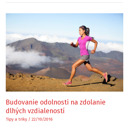
Budovanie odolnosti na zdolanie
dlhých vzdialeností
Tipy a triky
/
22/10/2016