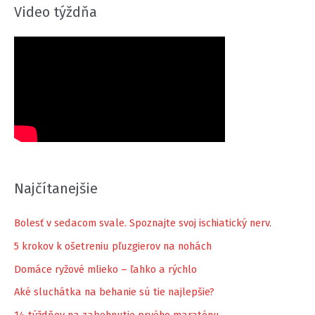
Video týždňa
Najčítanejšie
Bolesť v sedacom svale. Spoznajte svoj ischiatický nerv.
5 krokov k ošetreniu pľuzgierov na nohách
Domáce ryžové mlieko – ľahko a rýchlo
Aké sluchátka na behanie sú tie najlepšie?
14 týždňov na zabehnutie prvého maratónu –…