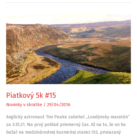
Piatkový 5k #15
Novinky v skratke
/
29/04/2016
Anglický astronaut Tim Peake zabehol „Londýnsky maratón”
za 3:35.21. Na prvý pohľad priemerný čas. Až na to, že on ho
bežal na medzinárodnej kozmickej stanici ISS, priviazaný