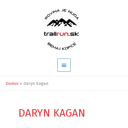
Preskočiť
na
obsah
Hlavné
Menu
Domov
Daryn Kagan
DARYN KAGAN