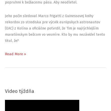
popruhmi k bežiacemu pásu. Aby neodletel.
Jeho počin sledoval Marco Frigatti z Guinessovej knihy
rekordov zo strediska pre výcvik európskych astronautov
(EAC) z Kolína a oficiálne potvrdil, že Tim je najrýchlejším
maratónskym bežcom vo vesmíre. Kto by mu nezávidel tento
titul, že?
Piatkový
Read More »
5k
#15
Video týždňa