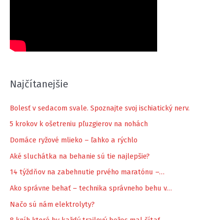
Najčítanejšie
Bolesť v sedacom svale. Spoznajte svoj ischiatický nerv.
5 krokov k ošetreniu pľuzgierov na nohách
Domáce ryžové mlieko – ľahko a rýchlo
Aké sluchátka na behanie sú tie najlepšie?
14 týždňov na zabehnutie prvého maratónu –…
Ako správne behať – technika správneho behu v…
Načo sú nám elektrolyty?