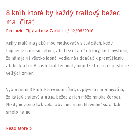
8 kníh ktoré by každý trailový bežec
mal čítať
Recenzie
,
Tipy a triky
,
Začni tu
/
12/06/2016
Knihy majú magickú moc motivovať v situáciách, kedy
bojujeme sami so sebou, ale tiež otvoriť obzory, keď myslíme,
že nám je už všetko jasné. Vedia nás donútiť k premýšlaniu,
alebo k akcii. A častokrát len malý impulz stačí na spustenie
veľkých zmien.
Vybral som 8 kníh, ktoré som čítal, ovplyvnili ma a myslím,
že každý trailový a ultra bežec z nich môže mnoho čerpať.
Nikdy nevieme tak veľa, aby sme nemohli vedieť viac. Tak
smelo na ne.
8
Read More »