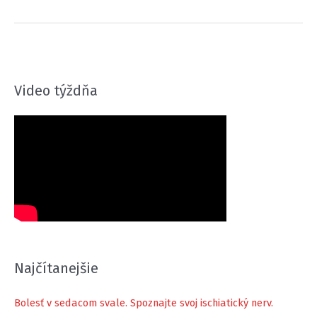
kníh
ktoré
by
každý
trailový
Video týždňa
bežec
mal
čítať
Najčítanejšie
Bolesť v sedacom svale. Spoznajte svoj ischiatický nerv.