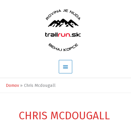
Preskočiť
na
obsah
Hlavné
Menu
Domov
Chris Mcdougall
CHRIS MCDOUGALL