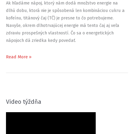
Ak hľadáme nápoj, ktorý nám dodá množstvo energie na
dlhú dobu, ktorá nie je spôsobená len kombináciou cukru a
kofeínu, titánový čaj (TČ) je presne to čo potrebujeme.
Navyše, okrem dlhotrvajúcej energie má tento čaj aj veľa
zdraviu prospešných vlastností. Čo sa o energetických
nápojoch dá zriedka kedy povedať.
Titánový
Read More »
čaj
–
nápoj
plný
energie
Video týždňa