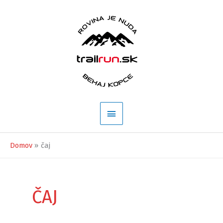
Preskočiť
na
obsah
Hlavné
Menu
Domov
čaj
ČAJ